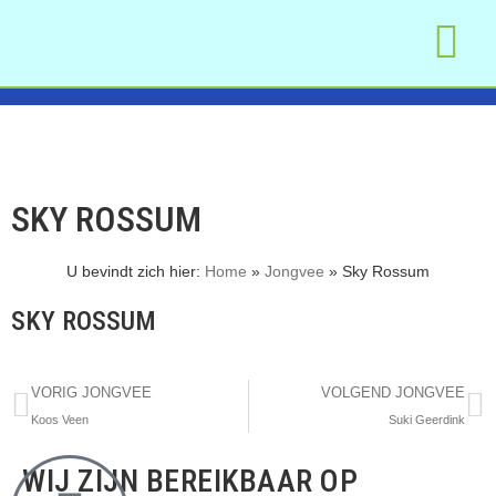
WAT WE DOEN
MAAK AFSPR
OM TE LEZEN
SKY ROSSUM
U bevindt zich hier:
Home
»
Jongvee
»
Sky Rossum
SKY ROSSUM
VORIG JONGVEE
VOLGEND JONGVEE
Koos Veen
Suki Geerdink
WIJ ZIJN BEREIKBAAR OP