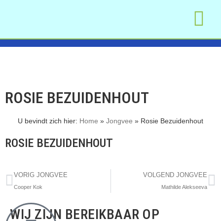
WAT WE DOEN
MAAK AFSPR
OM TE LEZEN
ROSIE BEZUIDENHOUT
U bevindt zich hier:
Home
»
Jongvee
»
Rosie Bezuidenhout
ROSIE BEZUIDENHOUT
VORIG JONGVEE
VOLGEND JONGVEE
Cooper Kok
Mathilde Alekseeva
WIJ ZIJN BEREIKBAAR OP