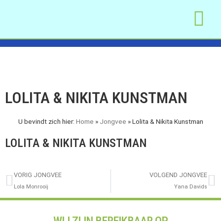
WAT WE DOEN
MAAK AFSPRA
OM TE LEZEN
LOLITA & NIKITA KUNSTMAN
U bevindt zich hier:
Home
»
Jongvee
»
Lolita & Nikita Kunstman
LOLITA & NIKITA KUNSTMAN
VORIG JONGVEE
VOLGEND JONGVEE
Lola Monrooij
Yana Davids