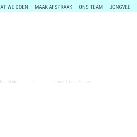
AT WE DOEN
MAAK AFSPRAAK
ONS TEAM
JONGVEE
K & LUNA SAAZE
t zich hier:
Home
»
Jongvee
»
Jack & Luna Saaze