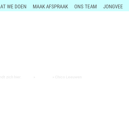
AT WE DOEN
MAAK AFSPRAAK
ONS TEAM
JONGVEE
HICO LEEUWEN
ndt zich hier:
Home
»
Jongvee
»
Chico Leeuwen