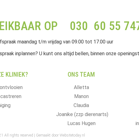
REIKBAAR OP 030 60 55 74
fspraak maandag t/m vrijdag van 09.00 tot 17.00 uur
spraak inplannen? U kunt ons altijd bellen, binnen onze openingst
E KLINIEK?
ONS TEAM
ontvlooien
Alletta
 castreren
Manon
iging
Claudia
Joanike (zzp dierenarts)
Lucas Hugen
i
1 All rights reserved |
Gemaakt door Websitetoday.nl