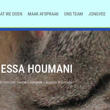
AT WE DOEN
MAAK AFSPRAAK
ONS TEAM
JONGVEE
ESSA HOUMANI
t zich hier:
Home
»
Jongvee
»
Boessa Houmani