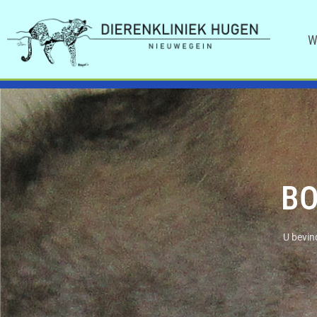
W
BO
U bevind