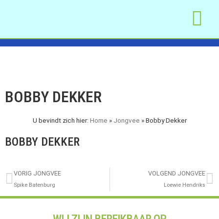
WAT WE DOEN
MAAK AFSPRA
OM TE LEZEN
BOBBY DEKKER
U bevindt zich hier:
Home
»
Jongvee
»
Bobby Dekker
BOBBY DEKKER
VORIG JONGVEE
VOLGEND JONGVEE
Spike Batenburg
Loewie Hendriks