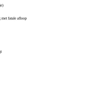
je)
 met fatale afloop
gt