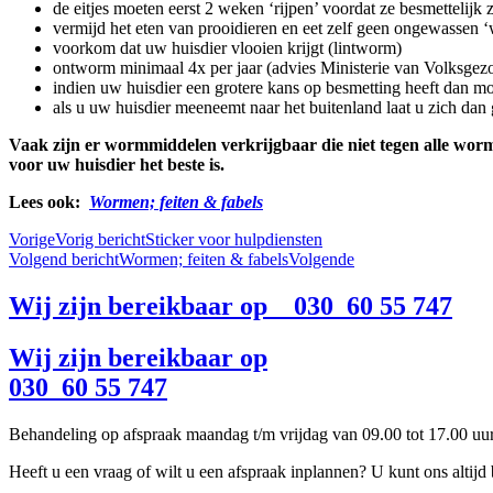
de eitjes moeten eerst 2 weken ‘rijpen’ voordat ze besmettelijk z
vermijd het eten van prooidieren en eet zelf geen ongewassen ‘
voorkom dat uw huisdier vlooien krijgt (lintworm)
ontworm minimaal 4x per jaar (advies Ministerie van Volksgez
indien uw huisdier een grotere kans op besmetting heeft dan 
als u uw huisdier meeneemt naar het buitenland laat u zich d
Vaak zijn er wormmiddelen verkrijgbaar die niet tegen alle wor
voor uw huisdier het beste is.
Lees ook:
Wormen; feiten & fabels
Vorige
Vorig bericht
Sticker voor hulpdiensten
Volgend bericht
Wormen; feiten & fabels
Volgende
Wij zijn bereikbaar op 030 60 55 747
Wij zijn bereikbaar op
030 60 55 747
Behandeling op afspraak maandag t/m vrijdag van 09.00 tot 17.00 uu
Heeft u een vraag of wilt u een afspraak inplannen? U kunt ons altijd