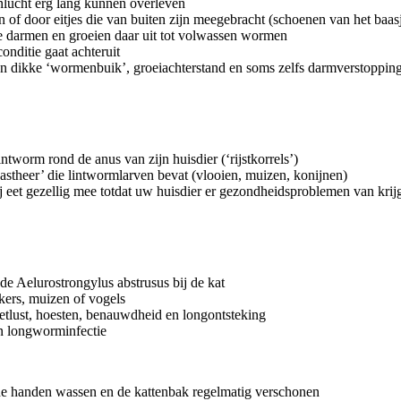
tenlucht erg lang kunnen overleven
 of door eitjes die van buiten zijn meegebracht (schoenen van het baas
de darmen en groeien daar uit tot volwassen wormen
onditie gaat achteruit
n dikke ‘wormenbuik’, groeiachterstand en soms zelfs darmverstopping
ntworm rond de anus van zijn huisdier (‘rijstkorrels’)
astheer’ die lintwormlarven bevat (vlooien, muizen, konijnen)
j eet gezellig mee totdat uw huisdier er gezondheidsproblemen van krij
e Aelurostrongylus abstrusus bij de kat
kers, muizen of vogels
 eetlust, hoesten, benauwdheid en longontsteking
n longworminfectie
de handen wassen en de kattenbak regelmatig verschonen