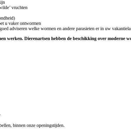
ijn
wilde’ vruchten
ondheid)
moet u vaker ontwormen
an goed adviseren welke wormen en andere parasieten er in uw vakantie
men werken. Dierenartsen hebben de beschikking over moderne wor
r
 bellen, binnen onze openingstijden.