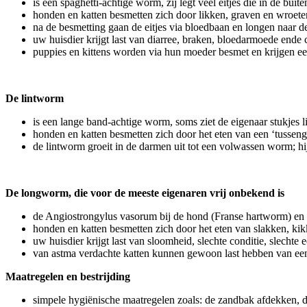
is een spaghetti-achtige worm, zij legt veel eitjes die in de bui
honden en katten besmetten zich door likken, graven en wroeten
na de besmetting gaan de eitjes via bloedbaan en longen naar 
uw huisdier krijgt last van diarree, braken, bloedarmoede ende c
puppies en kittens worden via hun moeder besmet en krijgen ee
De lintworm
is een lange band-achtige worm, soms ziet de eigenaar stukjes li
honden en katten besmetten zich door het eten van een ‘tusseng
de lintworm groeit in de darmen uit tot een volwassen worm; hi
De longworm, die voor de meeste eigenaren vrij onbekend is
de Angiostrongylus vasorum bij de hond (Franse hartworm) en d
honden en katten besmetten zich door het eten van slakken, kik
uw huisdier krijgt last van sloomheid, slechte conditie, slechte
van astma verdachte katten kunnen gewoon last hebben van ee
Maatregelen en bestrijding
simpele hygiënische maatregelen zoals: de zandbak afdekken, 